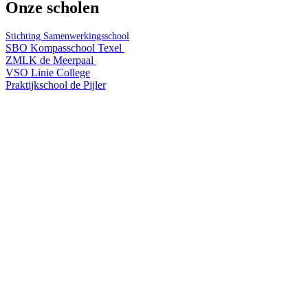
Onze scholen
Stichting Samenwerkingsschool
SBO Kompasschool Texel
ZMLK de Meerpaal
VSO Linie College
Praktijkschool de Pijler