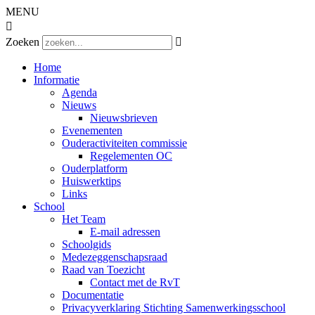
MENU

Zoeken

Home
Informatie
Agenda
Nieuws
Nieuwsbrieven
Evenementen
Ouderactiviteiten commissie
Regelementen OC
Ouderplatform
Huiswerktips
Links
School
Het Team
E-mail adressen
Schoolgids
Medezeggenschapsraad
Raad van Toezicht
Contact met de RvT
Documentatie
Privacyverklaring Stichting Samenwerkingsschool