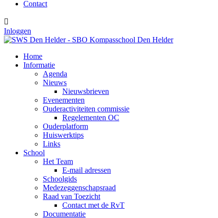
Contact

Inloggen
Home
Informatie
Agenda
Nieuws
Nieuwsbrieven
Evenementen
Ouderactiviteiten commissie
Regelementen OC
Ouderplatform
Huiswerktips
Links
School
Het Team
E-mail adressen
Schoolgids
Medezeggenschapsraad
Raad van Toezicht
Contact met de RvT
Documentatie