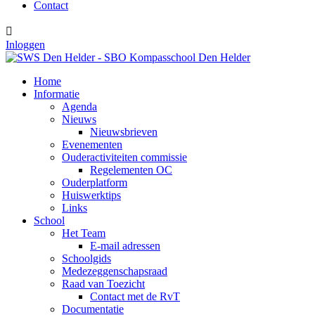
Contact

Inloggen
Home
Informatie
Agenda
Nieuws
Nieuwsbrieven
Evenementen
Ouderactiviteiten commissie
Regelementen OC
Ouderplatform
Huiswerktips
Links
School
Het Team
E-mail adressen
Schoolgids
Medezeggenschapsraad
Raad van Toezicht
Contact met de RvT
Documentatie