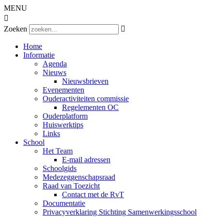
MENU

Zoeken

Home
Informatie
Agenda
Nieuws
Nieuwsbrieven
Evenementen
Ouderactiviteiten commissie
Regelementen OC
Ouderplatform
Huiswerktips
Links
School
Het Team
E-mail adressen
Schoolgids
Medezeggenschapsraad
Raad van Toezicht
Contact met de RvT
Documentatie
Privacyverklaring Stichting Samenwerkingsschool